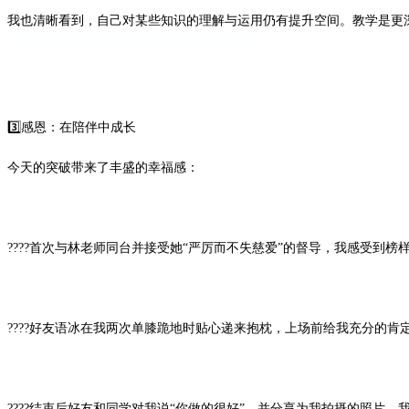
我也清晰看到，自己对某些知识的理解与运用仍有提升空间。教学是更
3️⃣感恩：在陪伴中成长
今天的突破带来了丰盛的幸福感：
????首次与林老师同台并接受她“严厉而不失慈爱”的督导，我感受到榜
????好友语冰在我两次单膝跪地时贴心递来抱枕，上场前给我充分的肯
????结束后好友和同学对我说“你做的很好”，并分享为我拍摄的照片，