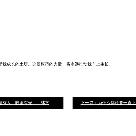
是我成长的土壤。这份模范的力量，将永远推动我向上生长。
上一篇：心里有人，眼里有光——林文采萨提亚高阶学员分享
下一篇：为什么你还要一直上