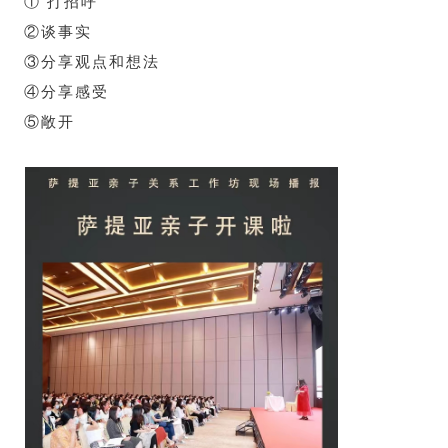
①
打招呼
②
谈事实
③
分享观点和想法
④
分享感受
⑤
敞开