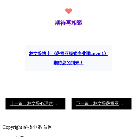
期待再相聚
林文采博士 《萨提亚模式专业课Level1》
期待您的到来！
上一篇：林文采心理营养亲子关系工作坊广州站播报
下一篇：林文采萨提亚模式专业课证书班Level-1西安三阶现场播报：Day4
Copyright 萨提亚教育网