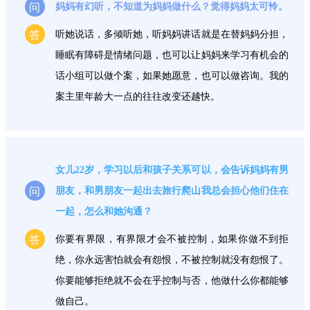
问
妈妈有幻听，不知道为妈妈做什么？觉得妈妈太可怜。
答
听她说话，多倾听她，听妈妈讲话就是在替妈妈分担，
睡眠有障碍是情绪问题，也可以让妈妈来学习有机会的
话小组可以做个案，如果她愿意，也可以做咨询。我的
案主里年龄大一点的往往改变还越快。
女儿22岁，学习以后和孩子关系可以，会告诉妈妈有男
问
朋友，和男朋友一起出去旅行爬山我总会担心他们住在
一起，怎么和她沟通？
答
你要有界限，有界限才会不被控制，如果你做不到拒
绝，你永远害怕就会有怨恨，不被控制就没有怨恨了。
你要能够拒绝就不会在乎控制与否，他做什么你都能够
做自己。