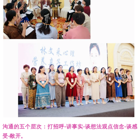
沟通的五个层次：打招呼-讲事实-谈想法观点信念-谈感
受-敞开。