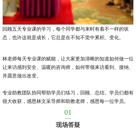
回顾五天专业课的学习，每
个同学都与来时有着
不
一样
的状
态，也许这就是成长，它总是在不知不觉中累积、变化。
林老师每天
专业课的赋能
，让大家更加清晰的知道如何做一位
让来访感到安全、温暖的咨询师，如何带领来访看到、接纳、
并愿意做出改变。
专业助教团队协
同帮助学员们练习，
回顾
、总结。学员们都有
很大收获，
感恩林
文采导师和助教老师，感恩每一位学员。
01
—
现场答疑